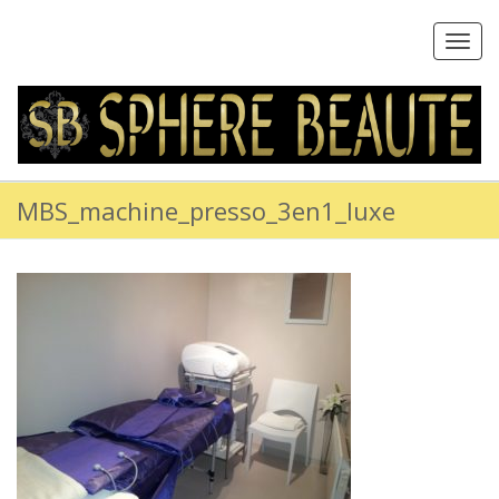
Toggl
navig
MBS_machine_presso_3en1_luxe